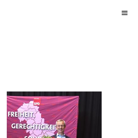
Rolf Hamacher
Landratskandidat für den Kreis Düren
Wahl zum
Landratskandidaten